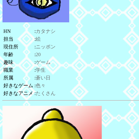
HN
:
カタナシ
担当
:
絵
現住所
:
ニッポン
年齢
:
20
趣味
:
ゲーム
職業
:
学生
所属
:
蒼い日
好きなゲーム
:
色々
好きなアニメ
:
たくさん