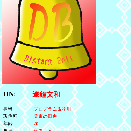
HN:
遠鐘文和
担当
:
プログラム＆殺用
現住所
:
関東の田舎
年齢
:
20
趣味
:
寝ること