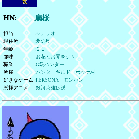
HN:
扇桜
担当
:
シナリオ
現住所
:
夢の島
年齢
:
２１
趣味
:
お花とお琴を少々
職業
:
G級ハンター
所属
:
ハンターギルド ポッケ村
好きなゲーム
:
PERSONA モンハン
崇拝アニメ
:
銀河英雄伝説